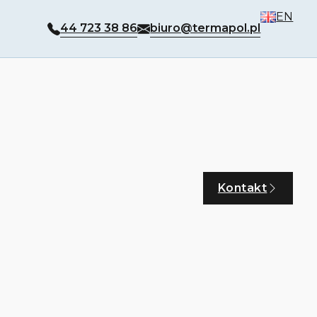
EN
44 723 38 86
biuro@termapol.pl
Kontakt