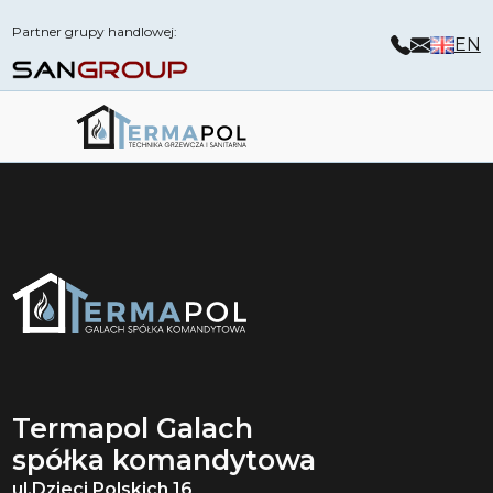
Partner grupy handlowej:
EN
Termapol Galach
spółka komandytowa
ul.Dzieci Polskich 16