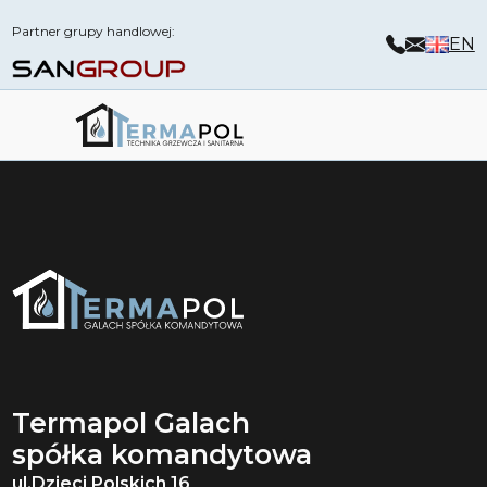
Partner grupy handlowej:
EN
Termapol Galach
spółka komandytowa
ul.Dzieci Polskich 16