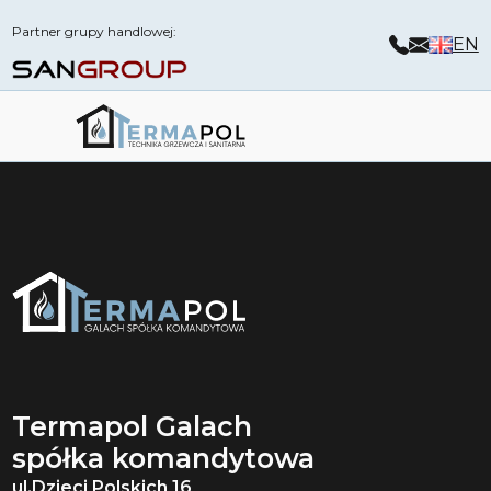
Partner grupy handlowej:
EN
Termapol Galach
spółka komandytowa
ul.Dzieci Polskich 16