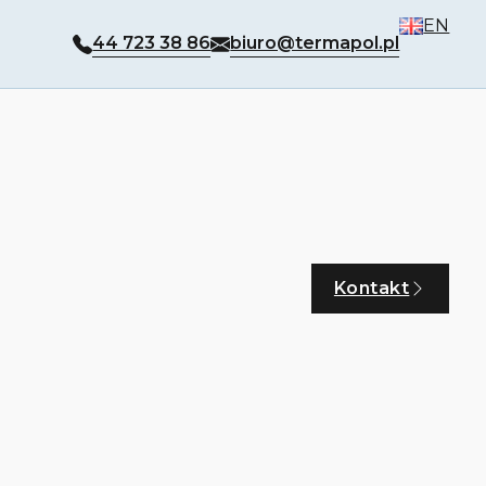
EN
44 723 38 86
biuro@termapol.pl
Kontakt