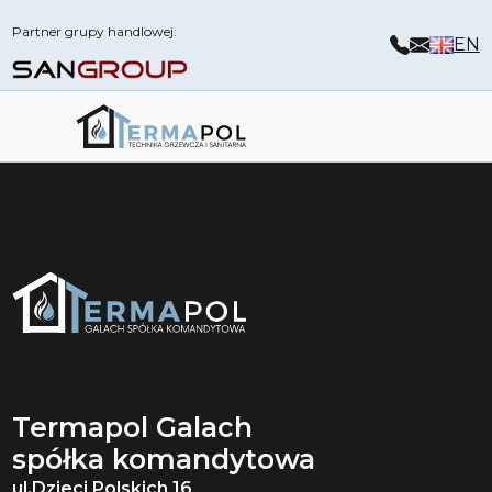
Partner grupy handlowej:
EN
Termapol Galach
spółka komandytowa
ul.Dzieci Polskich 16