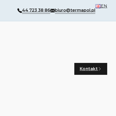
EN
44 723 38 86
biuro@termapol.pl
Kontakt