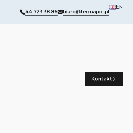
EN
44 723 38 86
biuro@termapol.pl
Kontakt